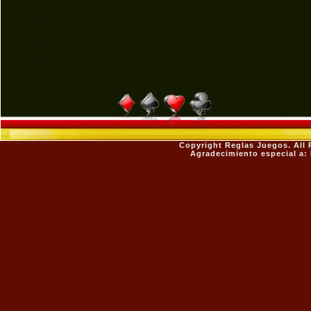
Copyright
Reglas Juegos
. All
Agradecimiento especial a: