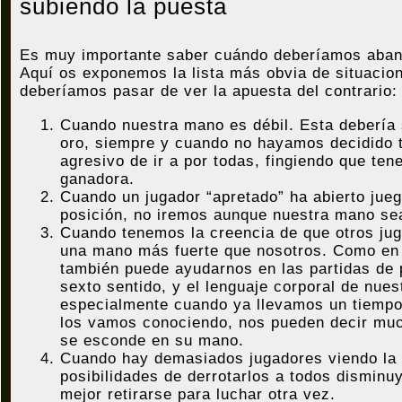
subiendo la puesta
Es muy importante saber cuándo deberíamos aband
Aquí os exponemos la lista más obvia de situacio
deberíamos pasar de ver la apuesta del contrario:
Cuando nuestra mano es débil. Esta debería 
oro, siempre y cuando no hayamos decidido 
agresivo de ir a por todas, fingiendo que t
ganadora.
Cuando un jugador “apretado” ha abierto jue
posición, no iremos aunque nuestra mano sea
Cuando tenemos la creencia de que otros ju
una mano más fuerte que nosotros. Como en t
también puede ayudarnos en las partidas de 
sexto sentido, y el lenguaje corporal de nues
especialmente cuando ya llevamos un tiempo
los vamos conociendo, nos pueden decir mu
se esconde en su mano.
Cuando hay demasiados jugadores viendo la 
posibilidades de derrotarlos a todos dismin
mejor retirarse para luchar otra vez.