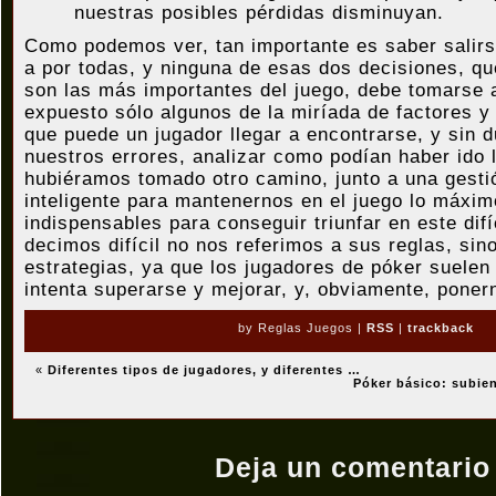
nuestras posibles pérdidas disminuyan.
Como podemos ver, tan importante es saber salirs
a por todas, y ninguna de esas dos decisiones, que
son las más importantes del juego, debe tomarse 
expuesto sólo algunos de la miríada de factores y
que puede un jugador llegar a encontrarse, y sin 
nuestros errores, analizar como podían haber ido 
hubiéramos tomado otro camino, junto a una gestió
inteligente para mantenernos en el juego lo máxim
indispensables para conseguir triunfar en este dif
decimos difícil no nos referimos a sus reglas, sin
estrategias, ya que los jugadores de póker suelen
intenta superarse y mejorar, y, obviamente, poner
by Reglas Juegos |
RSS
|
trackback
«
Diferentes tipos de jugadores, y diferentes …
Póker básico: subie
Deja un comentario