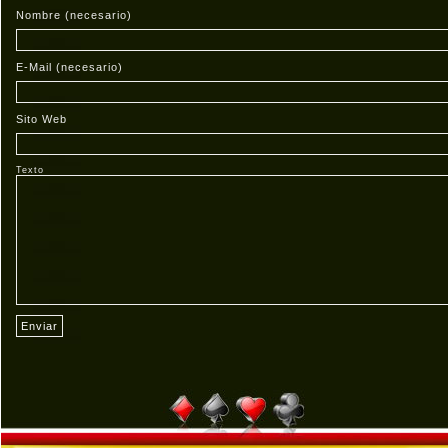
Nombre (necesario)
E-Mail (necesario)
Sito Web
Texto