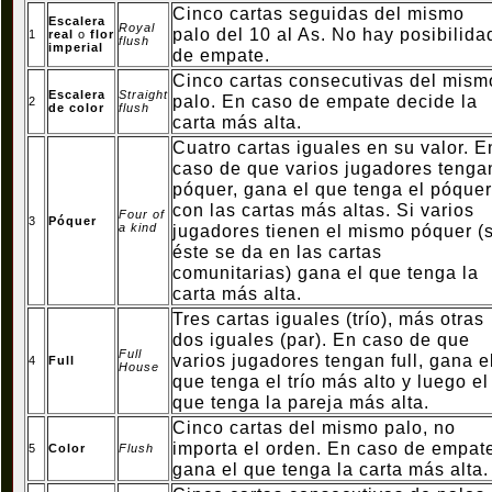
Cinco cartas seguidas del mismo
Escalera
Royal
palo del 10 al As. No hay posibilida
1
real
o
flor
flush
imperial
de empate.
Cinco cartas consecutivas del mism
Escalera
Straight
palo. En caso de empate decide la
2
de color
flush
carta más alta.
Cuatro cartas iguales en su valor. E
caso de que varios jugadores tenga
póquer, gana el que tenga el póquer
con las cartas más altas. Si varios
Four of
3
Póquer
a kind
jugadores tienen el mismo póquer (s
éste se da en las cartas
comunitarias) gana el que tenga la
carta más alta.
Tres cartas iguales (trío), más otras
dos iguales (par). En caso de que
Full
varios jugadores tengan full, gana e
4
Full
House
que tenga el trío más alto y luego el
que tenga la pareja más alta.
Cinco cartas del mismo palo, no
importa el orden. En caso de empat
5
Color
Flush
gana el que tenga la carta más alta.