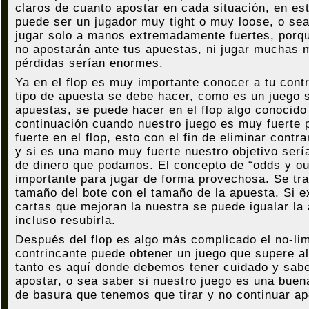
claros de cuanto apostar en cada situación, en es
puede ser un jugador muy tight o muy loose, o se
jugar solo a manos extremadamente fuertes, porqu
no apostarán ante tus apuestas, ni jugar muchas 
pérdidas serían enormes.
Ya en el flop es muy importante conocer a tu cont
tipo de apuesta se debe hacer, como es un juego s
apuestas, se puede hacer en el flop algo conocid
continuación cuando nuestro juego es muy fuerte p
fuerte en el flop, esto con el fin de eliminar contra
y si es una mano muy fuerte nuestro objetivo ser
de dinero que podamos. El concepto de “odds y o
importante para jugar de forma provechosa. Se tr
tamaño del bote con el tamaño de la apuesta. Si e
cartas que mejoran la nuestra se puede igualar la 
incluso resubirla.
Después del flop es algo más complicado el no-lim
contrincante puede obtener un juego que supere al
tanto es aquí donde debemos tener cuidado y sabe
apostar, o sea saber si nuestro juego es una bue
de basura que tenemos que tirar y no continuar a