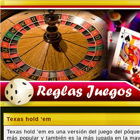
Texas hold ’em
Texas hold ’em es una versión del juego del póque
más popular y también es la más jugada en la may