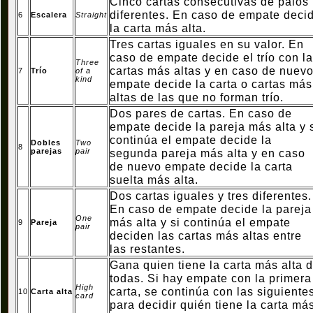
Cinco cartas consecutivas de palos
diferentes. En caso de empate deci
6
Escalera
Straight
la carta más alta.
Tres cartas iguales en su valor. En
caso de empate decide el trío con l
Three
cartas más altas y en caso de nuev
7
Trío
of a
kind
empate decide la carta o cartas más
altas de las que no forman trío.
Dos pares de cartas. En caso de
empate decide la pareja más alta y 
continúa el empate decide la
Dobles
Two
8
parejas
pair
segunda pareja más alta y en caso
de nuevo empate decide la carta
suelta más alta.
Dos cartas iguales y tres diferentes.
En caso de empate decide la pareja
One
más alta y si continúa el empate
9
Pareja
pair
deciden las cartas más altas entre
las restantes.
Gana quien tiene la carta más alta 
todas. Si hay empate con la primera
High
carta, se continúa con las siguiente
10
Carta alta
card
para decidir quién tiene la carta má