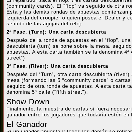
El repartidor saca el flop, tres cartas descubiert
(community cards). El “flop” va seguido de otra r
Esta y las demás rondas de apuestas comienzan po
izquierda del croupier o quien posea el Dealer y c
sentido de las agujas del reloj.
2ª Fase, (Turn): Una carta descubierta
Después de la ronda de apuestas en el “flop”, una
descubierta (turn) se pone sobre la mesa, seguido
apuestas. A esta carta también se la denomina 4ª c
street”)
3ª Fase, (River): Una carta descubierta
Después del “Turn”, otra carta descubierta (river)
mesa (formando las 5 “community cards” o cartas
seguido de otra ronda de apuestas. A esta carta t
denomina 5ª calle (“fifth street”).
Show Down
Finalmente, la muestra de cartas si fuera necesari
ganador entre los jugadores que todavía estén en 
El Ganador
Si un jugador apuesta y todos los demás se retiran