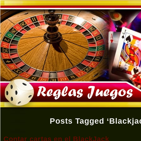
Posts Tagged ‘Blackja
Contar cartas en el BlackJack