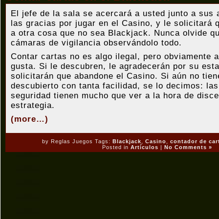
El jefe de la sala se acercará a usted junto a sus
las gracias por jugar en el Casino, y le solicitará 
a otra cosa que no sea Blackjack. Nunca olvide q
cámaras de vigilancia observándolo todo.
Contar cartas no es algo ilegal, pero obviamente 
gusta. Si le descubren, le agradecerán por su esta
solicitarán que abandone el Casino. Si aún no tie
descubierto con tanta facilidad, se lo decimos: l
seguridad tienen mucho que ver a la hora de discer
estrategia.
(more…)
by Reglas Juegos Tags:
Blackjack
,
Casino
,
contador de car
Posted in
Artículos
|
No Comments »