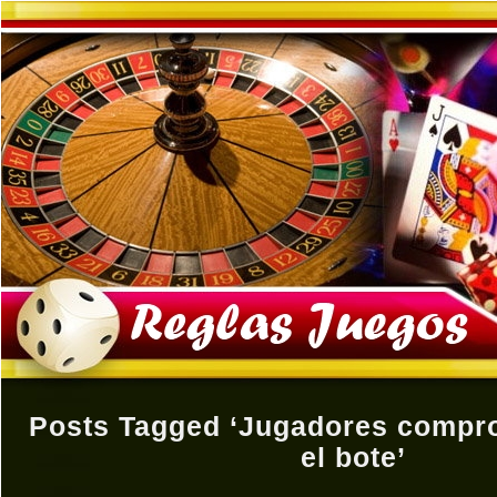
Posts Tagged ‘Jugadores compr
el bote’