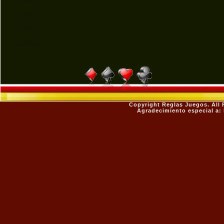
Copyright
Reglas Juegos
. All
Agradecimiento especial a: